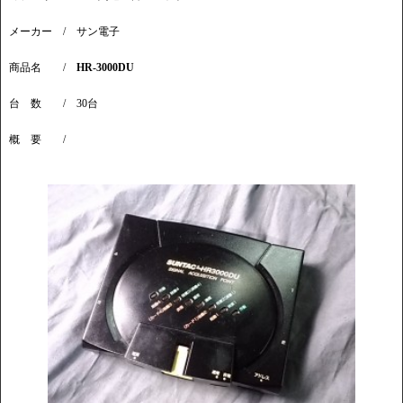
メーカー / サン電子
商品名 /
HR-3000DU
台 数 / 30台
概 要 /