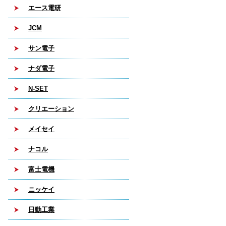
エース電研
JCM
サン電子
ナダ電子
N-SET
クリエーション
メイセイ
ナコル
富士電機
ニッケイ
日動工業