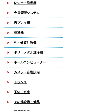
レシート発券機
会員管理システム
再プレイ機
精算機
札・硬貨計数機
ポリ・メダル洗浄機
ホールコンピューター
カメラ・音響設備
トランス
玉箱・台車
その他設備・備品