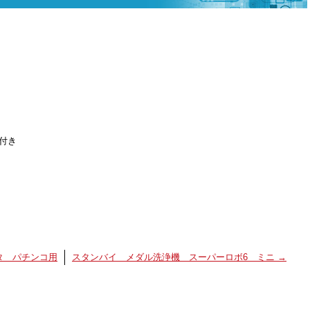
付き
タ パチンコ用
スタンバイ メダル洗浄機 スーパーロボ6 ミニ
→