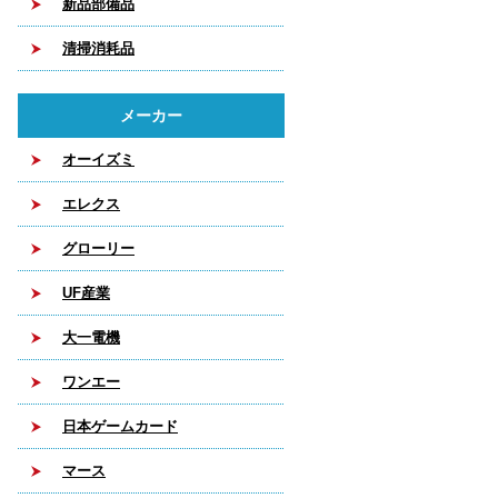
新品部備品
清掃消耗品
メーカー
オーイズミ
エレクス
グローリー
UF産業
大一電機
ワンエー
日本ゲームカード
マース