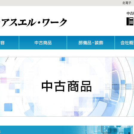
北電子 
き