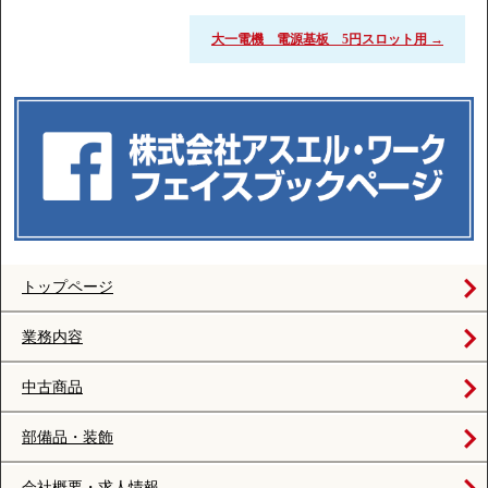
大一電機 電源基板 5円スロット用
→
トップページ
業務内容
中古商品
部備品・装飾
会社概要・求人情報