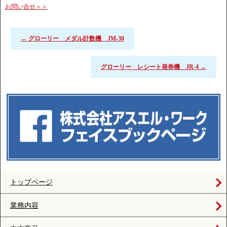
お問い合せ＞＞
←
グローリー メダル計数機 JM-30
グローリー レシート発券機 JR-4
→
トップページ
業務内容